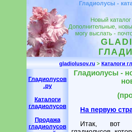
Гладиолусы - ката
Новый каталог 
Дополнительные, новы
могу выслать - почт
GLADI
ГЛАДИ
gladiolusov.ru
>
Каталоги г
Гладиолусы - н
Гладиолусов
но
.ру
(пр
Каталоги
гладиолусов
На первую стр
Продажа
Итак, вот д
гладиолусов
гладиолусов, кото