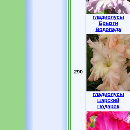
гладиолусы
Брызги
Водопада
290
гладиолусы
Царский
Подарок