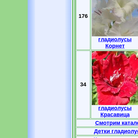
176
гладиолусы
Корнет
34
гладиолусы
Красавица
Смотрим катало
Детки гладиолу