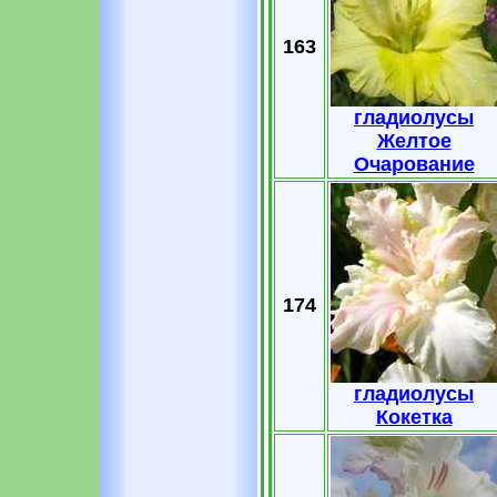
163
гладиолусы
Желтое
Очарование
174
гладиолусы
Кокетка