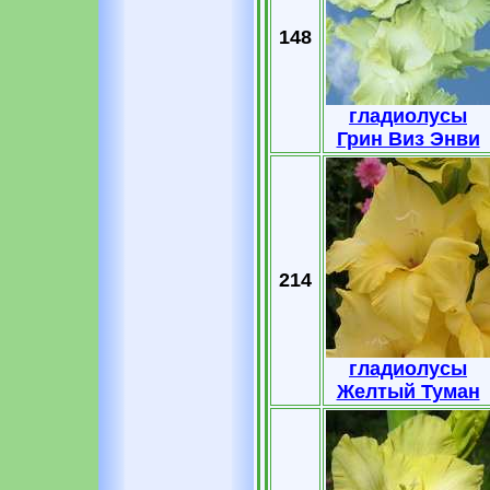
148
гладиолусы
Грин Виз Энви
214
гладиолусы
Желтый Туман