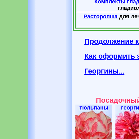
Комплекты гла
гладиол
Расторопша
для леч
Продолжение к
Как оформить з
Георгины...
Посадочный
тюльпаны
георг