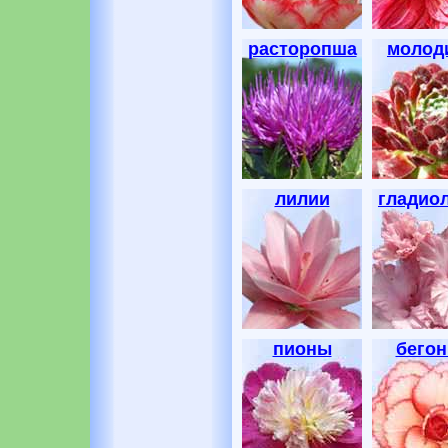
расторопша
молод
лилии
гладио
пионы
бегон