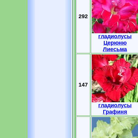
292
гладиолусы
Церюню
Лиесьма
147
гладиолусы
Графиня