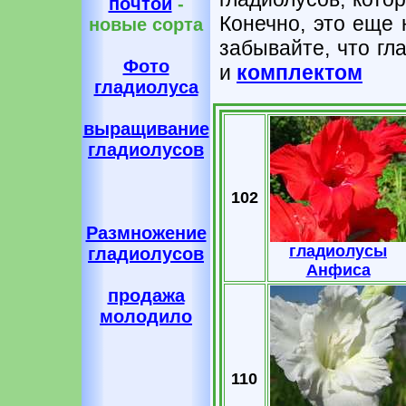
почтой
-
Конечно, это еще 
новые сорта
забывайте, что гл
Фото
и
комплектом
гладиолуса
выращивание
гладиолусов
102
Размножение
гладиолусы
гладиолусов
Анфиса
продажа
молодило
110