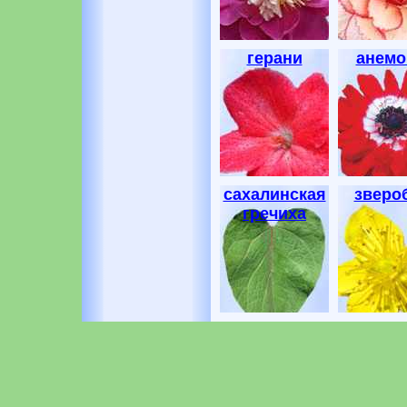
герани
анем
сахалинская
зверо
гречиха