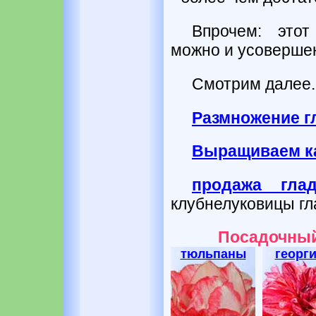
Впрочем: это
можно и усовершен
Смотрим далее..
Размножение г
Выращиваем ка
продажа глад
клубнелуковицы гл
Посадочный
тюльпаны
георг