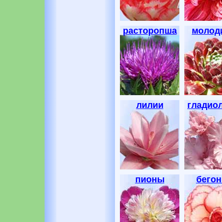
расторопша
молод
лилии
гладио
пионы
бегон