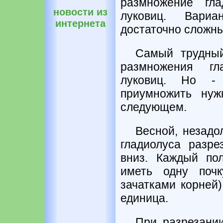
размножение гл
новости из
луковиц. Вари
интернета
достаточно сложных
Самый трудный
размножения гл
луковиц. Но -
приумножить нуж
следующем.
Весной, незадо
гладиолуса разре
вниз. Каждый по
иметь одну поч
зачатками корней)
единица.
При разрезании