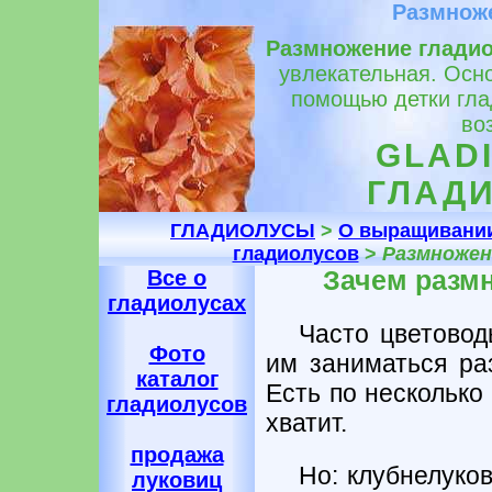
Размнож
Размножение глади
увлекательная. Осн
помощью детки глад
во
GLADI
ГЛАДИ
ГЛАДИОЛУСЫ
>
О выращивании
гладиолусов
>
Размножен
Все о
Зачем разм
гладиолусах
Часто цветовод
Фото
им заниматься ра
каталог
Есть по несколько
гладиолусов
хватит.
продажа
Но: клубнелуко
луковиц