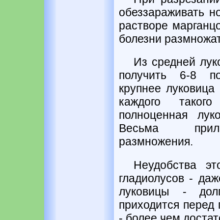
обеззараживать но
растворе марганцо
болезни размножат
Из средней лук
получить 6-8 п
крупнее луковица 
каждого таког
полноценная лук
Весьма прил
размножения.
Неудобства эт
гладиолусов - даж
луковицы - дол
приходится перед 
- более чем достат