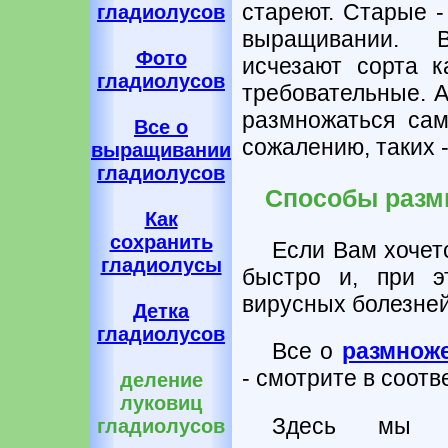
стареют. Старые 
гладиолусов
выращивании. 
Фото
исчезают сорта к
гладиолусов
требовательные. А
размножаться сам
Все о
сожалению, таких -
выращивании
гладиолусов
Способы разм
Как
сохранить
Если Вам хочет
гладиолусы
быстро и, при э
вирусных болезней 
Детка
гладиолусов
Все о
размноже
- смотрите в соот
деление
луковиц
Здесь мы 
гладиолусов