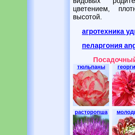
видовых родит
цветением, пло
высотой.
агротехника у
пеларгония ang
Посадочный
тюльпаны
георг
расторопша
молод