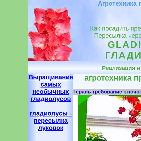
Агротехника 
Как посадить пр
Пересылка чере
GLADI
ГЛАДИ
Реализация 
Выращивание
агротехника п
самых
необычных
Герань требование к почв
гладиолусов
гладиолусы -
пересылка
луковок