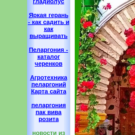
гладиолус
Яркая герань
- как садить и
как
выращивать
Пеларгония -
каталог
черенков
Агротехника
пеларгоний
Карта сайта
пеларгония
пак вива
розита
новости из