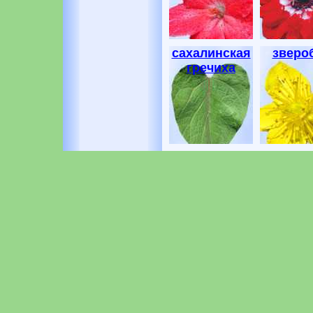
сахалинская
зверо
гречиха