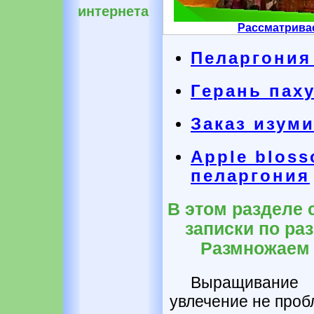
интернета
Рассматрива
Пеларгония
Герань пах
Заказ изум
Apple blos
пеларгония
В этом разделе 
записки по ра
Размножаем 
Выращивание
увлечение не проб