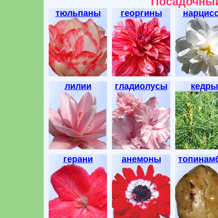
Посадочный
тюльпаны
георгины
нарцис
лилии
гладиолусы
кедры
герани
анемоны
топинам