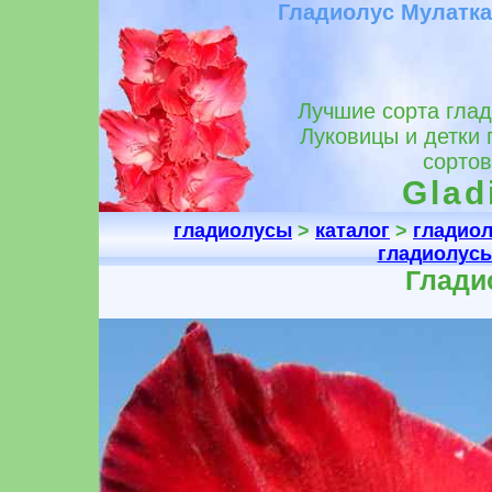
Гладиолус Мулатка
Лучшие сорта глад
Луковицы и детки 
сортов
Glad
гладиолусы
>
каталог
>
гладио
гладиолус
Глади