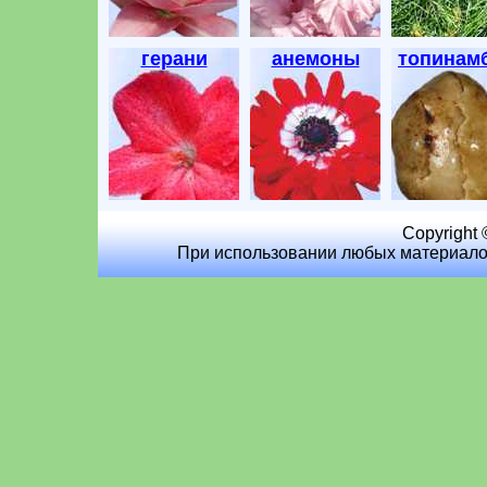
герани
анемоны
топинам
Copyright 
При использовании любых материалов