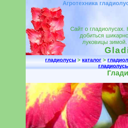
Агротехника гладиолу
Сайт о гладиолусах. 
добиться шикарно
луковицы зимой.
Glad
гладиолусы
>
каталог
>
гладио
гладиолус
Глади