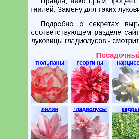
Правда, некоторый процент 
гнилей. Замену для таких луков
Подробно о секретах выр
соответствующем разделе сайт
луковицы гладиолусов - смотрите
Посадочный
тюльпаны
георгины
нарцис
лилии
гладиолусы
кедры