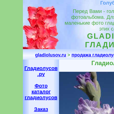
Голу
Перед Вами - го
фотоальбома. Для
маленькие фото гла
этих 
GLADI
ГЛАДИ
gladiolusov.ru
>
продажа гладиолу
Гладио
Гладиолусов
.ру
Фото
каталог
гладиолусов
Заказ