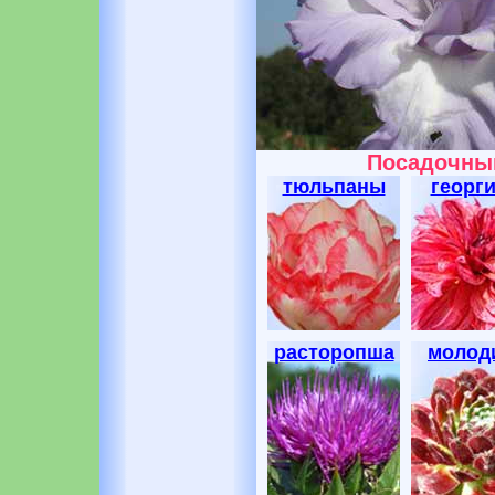
Посадочный
тюльпаны
георг
расторопша
молод