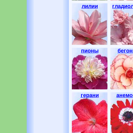
лилии
гладио
пионы
бегон
герани
анем