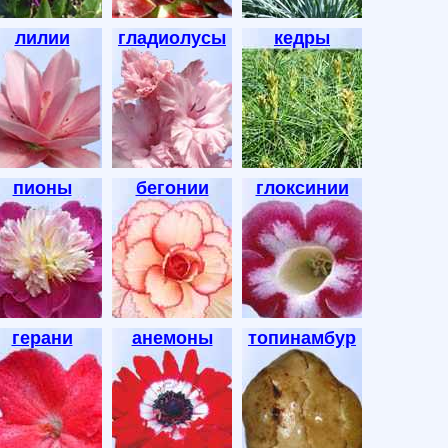
лилии
гладиолусы
кедры
пионы
бегонии
глоксинии
герани
анемоны
топинамбур