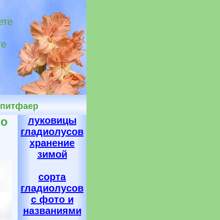
ете
те
Спитфаер
то
луковицы
гладиолусов
хранение
зимой
сорта
гладиолусов
с фото и
названиями