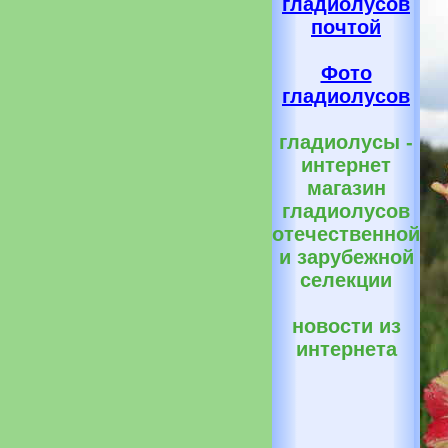
гладиолусов
почтой
Фото
гладиолусов
гладиолусы -
интернет
магазин
гладиолусов
отечественной
и зарубежной
селекции
новости из
интернета