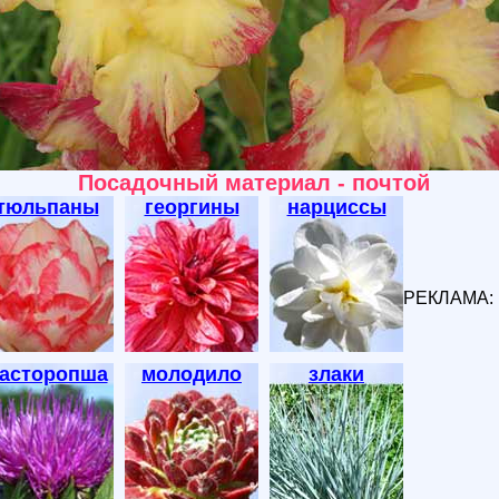
Посадочный материал - почтой
тюльпаны
георгины
нарциссы
РЕКЛАМА:
асторопша
молодило
злаки