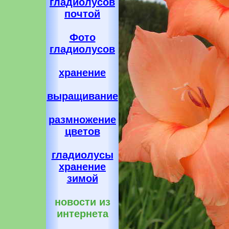
гладиолусов
почтой
Фото
гладиолусов
хранение
выращивание
размножение
цветов
гладиолусы
хранение
зимой
новости из
интернета