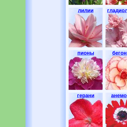
лилии
гладио
пионы
бегон
герани
анем