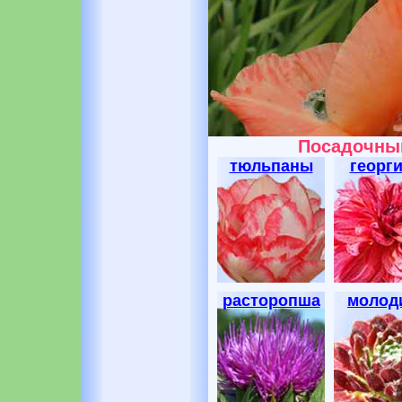
Посадочный
тюльпаны
георг
расторопша
молод