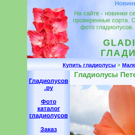
Новин
На сайте - новинки с
проверенные сорта. 
фото гладиолусов.
GLADI
ГЛАДИ
Купить гладиолусы
>
Мале
Гладиолусы Пет
Гладиолусов
.ру
Фото
каталог
гладиолусов
Заказ