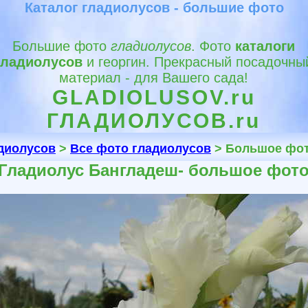
Каталог гладиолусов - большие фото
Большие фото
гладиолусов
. Фото
каталоги
гладиолусов
и георгин. Прекрасный посадочны
материал - для Вашего сада!
GLADIOLUSOV.ru
ГЛАДИОЛУСОВ.ru
адиолусов
>
Все фото гладиолусов
> Большое фот
Гладиолус Бангладеш- большое фот