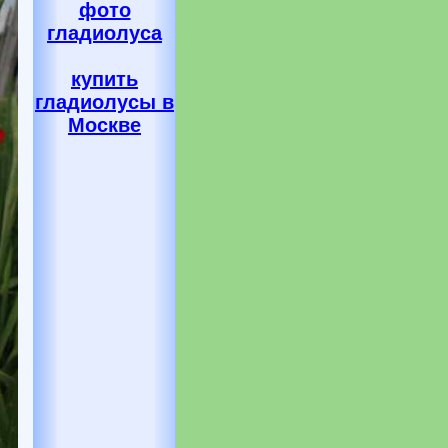
фото
гладиолуса
купить
гладиолусы в
Москве