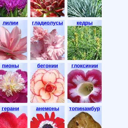
лилии
гладиолусы
кедры
пионы
бегонии
глоксинии
герани
анемоны
топинамбур