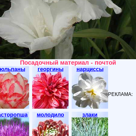
Посадочный материал - почтой
тюльпаны
георгины
нарциссы
РЕКЛАМА:
асторопша
молодило
злаки