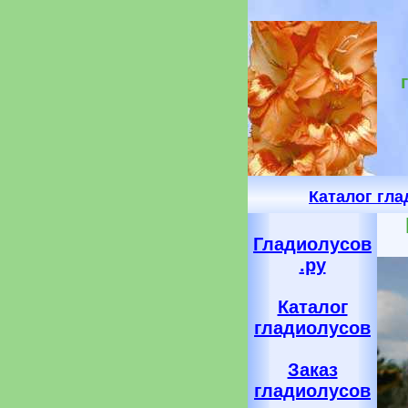
Каталог гл
Гладиолусов
.ру
Каталог
гладиолусов
Заказ
гладиолусов