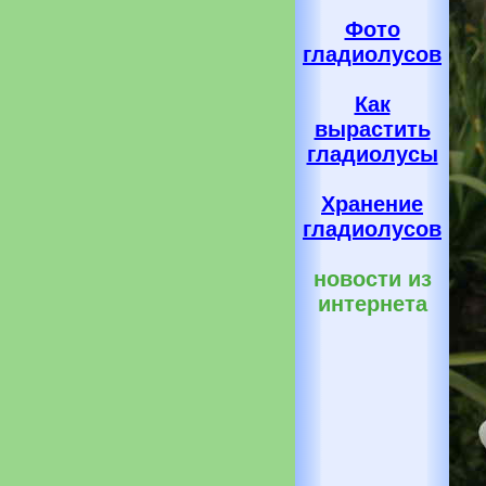
Фото
гладиолусов
Как
вырастить
гладиолусы
Хранение
гладиолусов
новости из
интернета