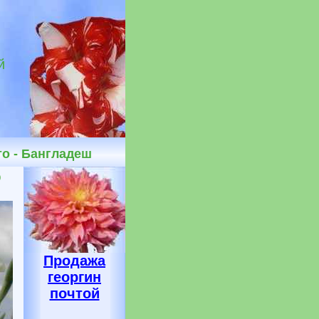
й
о - Бангладеш
о
Продажа
георгин
почтой