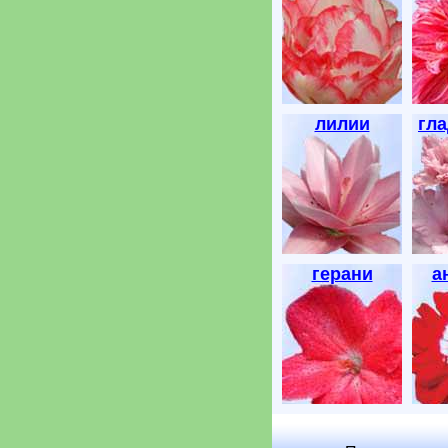
лилии
гл
герани
а