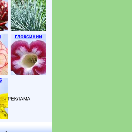
и
глоксинии
й
РЕКЛАМА: