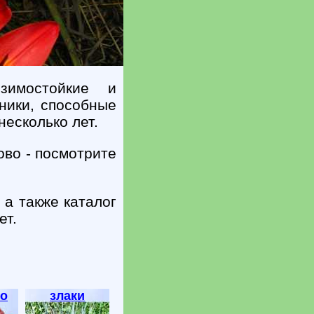
зимостойкие и
ники, способные
несколько лет.
ово - посмотрите
 а также каталог
ет.
о
злаки