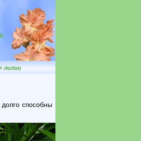
й.
>
лилии
, долго способны