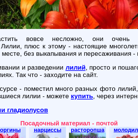
астить вовсе несложно, они очень 
 Лилии, плюс к этому - настоящие многолет
 месте, без выкапывания и пересаживания - 
ивании и разведении
лилий
, просто и пошаг
иях. Так что - заходите на сайт.
сурсе - поместил много разных фото лилий,
вшиеся лилии - можете
купить
, через интерн
ни гладиолусов
Посадочный материал - почтой
еоргины
нарциссы
расторопша
молодил