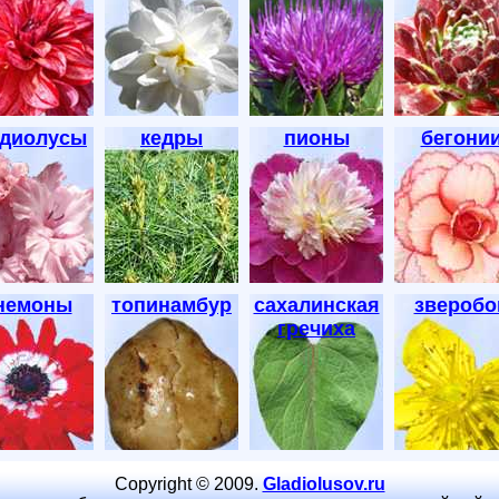
адиолусы
кедры
пионы
бегони
немоны
топинамбур
сахалинская
зверобо
гречиха
Copyright © 2009.
Gladiolusov.ru