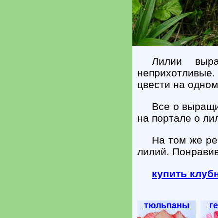
Лилии выр
неприхотливые.
цвести на одном
Все о выращ
на портале о лил
На том же ре
лилий. Понрави
купить клуб
тюльпаны
г