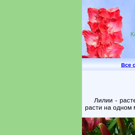
К
Все 
Лилии - раст
расти на одном 